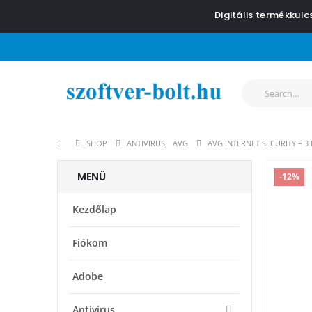
Digitális termékkul
SHOP
ANTIVIRUS
,
AVG
AVG INTERNET SECURITY – 3 
MENÜ
-12%
Kezdőlap
Fiókom
Adobe
Antivirus