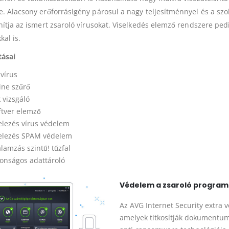
. Alacsony erőforrásigény párosul a nagy teljesítménnyel és a szolg
nítja az ismert zsaroló vírusokat. Viselkedés elemző rendszere ped
kal is.
tásai
ivírus
ine szűrő
 vizsgáló
ftver elemző
elezés vírus védelem
elezés SPAM védelem
alamzás szintű! tűzfal
tonságos adattároló
Védelem a zsaroló program
Az AVG Internet Security extra 
amelyek titkosítják dokumentuma