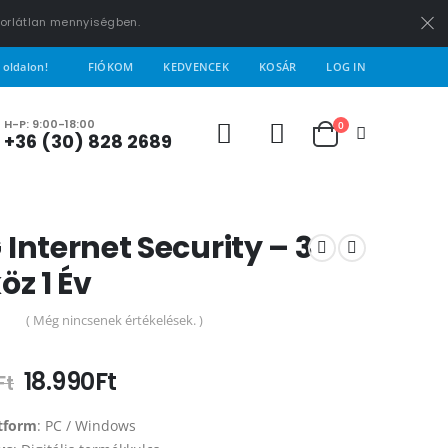
korlátlan mennyiségben.
 oldalon!
FIÓKOM
KEDVENCEK
KOSÁR
LOG IN
H-P: 9:00-18:00
0
+36 (30) 828 2689
Internet Security – 3
öz 1 Év
( Még nincsenek értékelések. )
5
18.990
Ft
Ft
tform
: PC / Windows