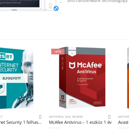
anti-ransomware technológiája s
-47%
OTT
ANTIVIRUS
,
AVG
,
MCAFEE
ANTIVIRUS
,
AVAST
ESET Internet Security 1 felhasználó 1 év
McAfee Antivirus – 1 eszköz 1 év
Avast Pro Anti