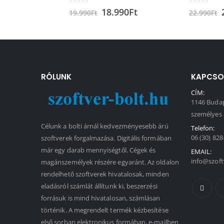
0
out of 5
0
out of 5
18.990
Ft
21.990
19.990
Ft
22.990
Ft
RÓLUNK
KAPCSO
CÍM:
1146 Budap
személyes 
Célunk a bolti árnál kedvezményesebb árú
Telefon:
06 (30) 828
szoftverek forgalmazása. Digitális formában
már egy darab mennyiségtől. Cégek és
EMAIL:
info@szoft
magánszemélyek részére egyaránt. Az oldalon
rendelhető szoftverek hivatalosak, minden
eladásról számlát állítunk ki, beszerzési
forrásuk is mind hivatalosan, számlásan
történik. A megrendelt termék kézbesítése
első sorban elektronikus formában, e-mailben