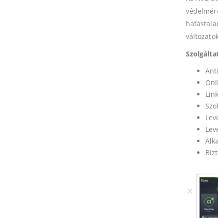
védelmére
hatástala
változatok
Szolgálta
Ant
Onl
Link
Szo
Lev
Lev
Alk
Biz