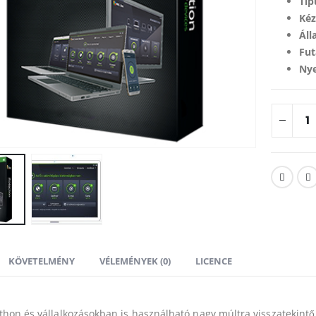
Típ
Kéz
Áll
Fut
Nye
KÖVETELMÉNY
VÉLEMÉNYEK (0)
LICENCE
thon és vállalkozásokban is használható nagy múltra visszateki