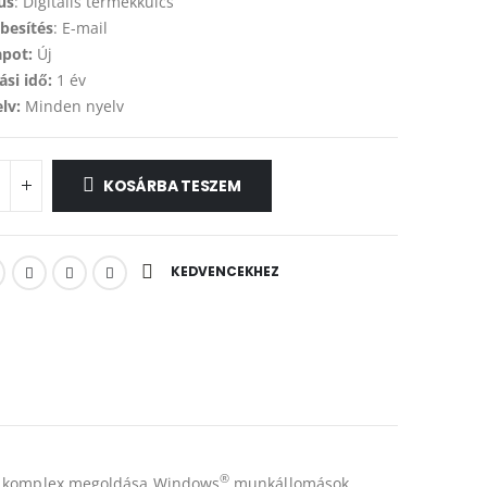
us
: Digitális termékkulcs
besítés
: E-mail
apot:
Új
ási idő:
1 év
lv:
Minden nyelv
KOSÁRBA TESZEM
KEDVENCEKHEZ
®
ntő komplex megoldása Windows
munkállomások