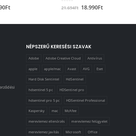
0
out of 5
0
out of 5
18.990
Ft
21.694
Ft
10.041
Ft
NÉPSZERŰ KERESÉSI SZAVAK
Adobe
Adobe Creative Cloud
Antivírus
apple
apple/mac
Avast
AVG
Eset
Hard Disk Sentintel
HdSentinel
erződési
hdsentinel 5 pc
HDSentinel pro
hdsentinel pro 5 pc
HDSentinel Professional
Kaspersky
mac
McAfee
merevlemez ellenőrzés
merevlemez felügyelet
merevlemez javítás
Microsoft
Office