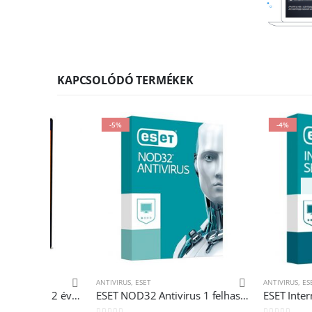
KAPCSOLÓDÓ TERMÉKEK
-5%
-4%
ELFOGY
ANTIVIRUS
,
ESET
ANTIVIRUS
,
ESET
Avast Premium Security – 2 évre 10 eszközre
ESET NOD32 Antivirus 1 felhasználó 1 év