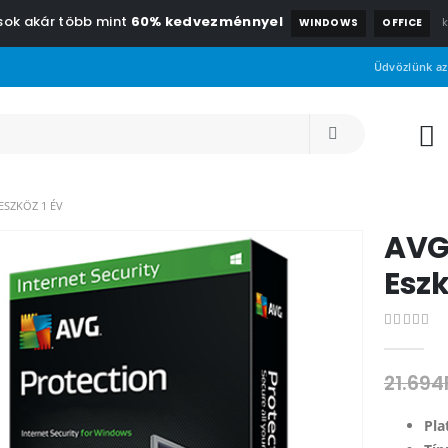
csok akár több mint
60% kedvezménnyel
WINDOWS
OFFICE
Üdvözlünk az
ESZKÖZ 1 ÉV
AVG 
Eszk
0
out of 
21.694
Pla