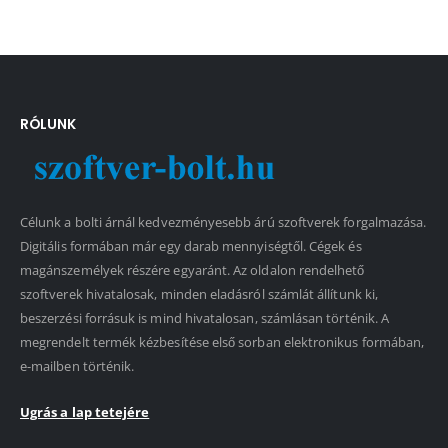
RÓLUNK
Célunk a bolti árnál kedvezményesebb árú szoftverek forgalmazása.
Digitális formában már egy darab mennyiségtől. Cégek és
magánszemélyek részére egyaránt. Az oldalon rendelhető
szoftverek hivatalosak, minden eladásról számlát állítunk ki,
beszerzési forrásuk is mind hivatalosan, számlásan történik. A
megrendelt termék kézbesítése első sorban elektronikus formában,
e-mailben történik.
Ugrás a lap tetejére