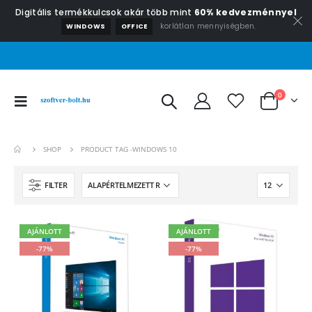
Digitális termékkulcsok akár több mint
60% kedvezménnyel
korlátlan mennyiségben.
WINDOWS
OFFICE
0
SHOP
PRODUCT TAG -
WINDOWS 10
FILTER
AJÁNLOTT
AJÁNLOTT
-77%
-77%