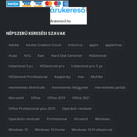
Árukereső.hu
NÉPSZERŰ KERESÉSI SZAVAK
Adobe
Adobe Creative Cloud
Antivírus
apple
apple/mac
Avast
AVG
Eset
Hard Disk Sentintel
HdSentinel
hdsentinel 5 pc
HDSentinel pro
hdsentinel pro 5 pc
HDSentinel Professional
Kaspersky
mac
McAfee
merevlemez ellenőrzés
merevlemez felügyelet
merevlemez javítás
Microsoft
Office
Office 2019
Office 2021
Office Professional plus 2019
Operáció rendszer
Operációs rendszer
Professional
Vírusirtó
Windows
Windows 10
Windows 10 Home
Windows 10 Professional