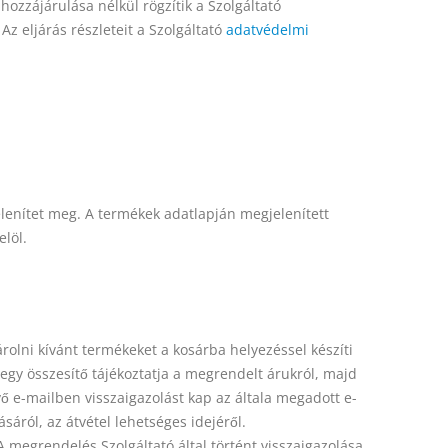
hozzájárulása nélkül rögzítik a Szolgáltató
z eljárás részleteit a Szolgáltató
adatvédelmi
jelenítet meg. A termékek adatlapján megjelenített
elöl.
lni kívánt termékeket a kosárba helyezéssel készíti
t egy összesítő tájékoztatja a megrendelt árukról, majd
vő e-mailben visszaigazolást kap az általa megadott e-
áról, az átvétel lehetséges idejéről.
 megrendelés Szolgáltató által történt visszaigazolása