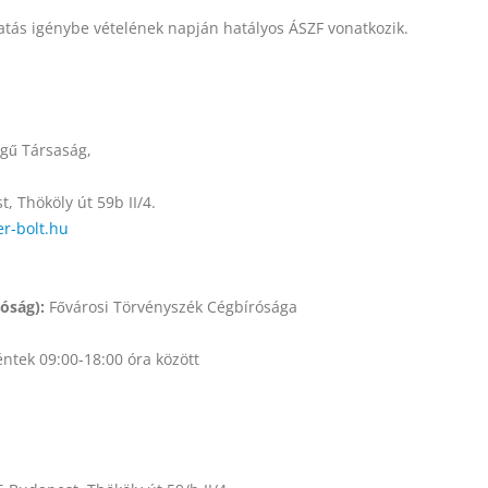
ltatás igénybe vételének napján hatályos ÁSZF vonatkozik.
égű Társaság,
 Thököly út 59b II/4.
er-bolt.hu
óság):
Fővárosi Törvényszék Cégbírósága
ntek 09:00-18:00 óra között