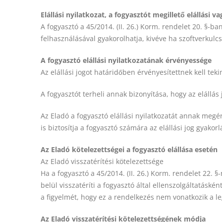
Elállási nyilatkozat, a fogyasztót megillető elállási 
A fogyasztó a 45/2014. (II. 26.) Korm. rendelet 20. §-ba
felhasználásával gyakorolhatja, kivéve ha szoftverkulcs
A fogyasztó elállási nyilatkozatának érvényessége
Az elállási jogot határidőben érvényesítettnek kell teki
A fogyasztót terheli annak bizonyítása, hogy az elállá
Az Eladó a fogyasztó elállási nyilatkozatát annak meg
is biztosítja a fogyasztó számára az elállási jog gyakorl
Az Eladó kötelezettségei a fogyasztó elállása esetén
Az Eladó visszatérítési kötelezettsége
Ha a fogyasztó a 45/2014. (II. 26.) Korm. rendelet 22. 
belül visszatéríti a fogyasztó által ellenszolgáltatásként
a figyelmét, hogy ez a rendelkezés nem vonatkozik a l
Az Eladó visszatérítési kötelezettségének módja