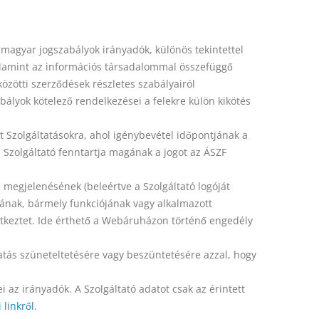
magyar jogszabályok irányadók, különös tekintettel
valamint az információs társadalommal összefüggő
közötti szerződések részletes szabályairól
lyok kötelező rendelkezései a felekre külön kikötés
t Szolgáltatásokra, ahol igénybevétel időpontjának a
. Szolgáltató fenntartja magának a jogot az ÁSZF
 megjelenésének (beleértve a Szolgáltató logóját
latának, bármely funkciójának vagy alkalmazott
letkeztet. Ide érthető a Webáruházon történő engedély
ltatás szüneteltetésére vagy beszüntetésére azzal, hogy
 az irányadók. A Szolgáltató adatot csak az érintett
 linkről
.