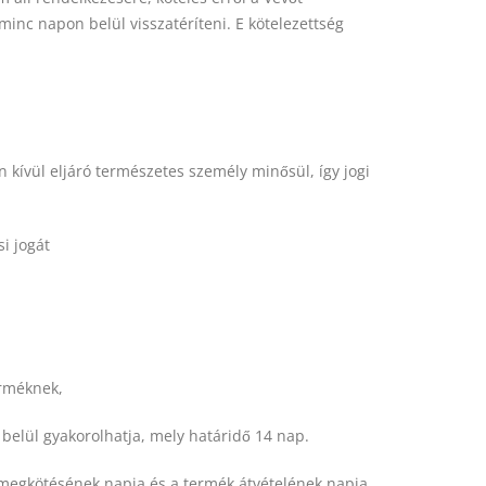
minc napon belül visszatéríteni. E kötelezettség
n kívül eljáró természetes személy minősül, így jogi
si jogát
erméknek,
n belül gyakorolhatja, mely határidő 14 nap.
s megkötésének napja és a termék átvételének napja