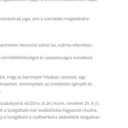
szavonásának joga, ami a szerződés megkötésére
 partnerein keresztül szerzi be, számla ellenében.
nos termékfelelősségre és szavatosságra vonatkozó
ábbá, hogy az bármilyen hibában szenved, úgy
igényelheti. Amennyiben az ismételten igényelt és
.
zabályairól 45/2014. (II.26.) Korm. rendelet 29. § (1)
zt a Szolgáltató már továbbította Fogyasztó részére,
gy a Szolgáltató a szoftverkulcs adásvétele tárgyában