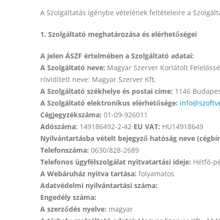
A Szolgáltatás igénybe vételének feltételeire a Szolgá
1. Szolgáltató meghatározása és elérhetőségei
A jelen ÁSZF értelmében a Szolgáltató adatai:
A Szolgáltató neve:
Magyar Szerver Korlátolt Felelőss
rövidített neve: Magyar Szerver Kft.
A Szolgáltató székhelye és postai címe:
1146 Budapest,
A Szolgáltató elektronikus elérhetősége:
info@szoftv
Cégjegyzékszáma:
01-09-926011
Adószáma:
149186492-2-42
EU VAT:
HU14918649
Nyilvántartásba vételt bejegyző hatóság neve (cégbír
Telefonszáma:
0630/828-2689
Telefonos ügyfélszolgálat nyitvatartási ideje:
Hétfő-pé
A Webáruház nyitva tartása:
folyamatos
Adatvédelmi nyilvántartási száma:
Engedély száma:
A szerződés nyelve:
magyar