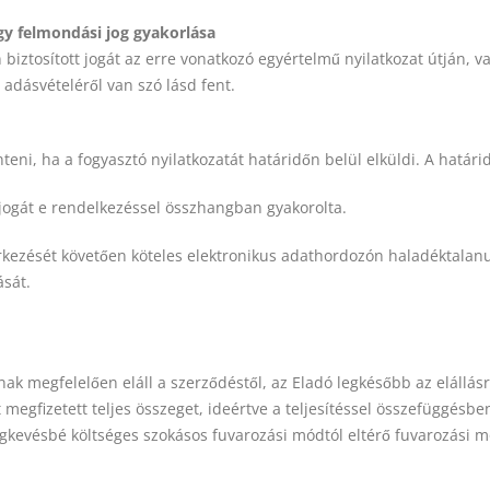
vagy felmondási jog gyakorlása
n biztosított jogát az erre vonatkozó egyértelmű nyilatkozat útján, v
 adásvételéről van szó lásd fent.
nteni, ha a fogyasztó nyilatkozatát határidőn belül elküldi. A határi
s jogát e rendelkezéssel összhangban gyakorolta.
érkezését követően köteles elektronikus adathordozón haladéktalan
ását.
§-nak megfelelően eláll a szerződéstől, az Eladó legkésőbb az eláll
 megfizetett teljes összeget, ideértve a teljesítéssel összefüggésben 
egkevésbé költséges szokásos fuvarozási módtól eltérő fuvarozási m