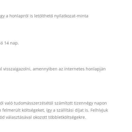
agy a honlapról is letölthető nyilatkozat-minta
dő 14 nap.
ul visszaigazolni, amennyiben az internetes honlapján
ásról való tudomásszerzésétől számított tizennégy napon
felmerült költségeket, így a szállítási díjat is. Felhívjuk
ód választásával okozott többletköltségekre.