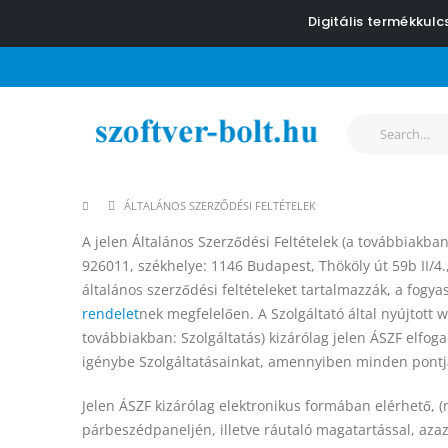
Digitális termékkul
ÁLTALÁNOS SZERZŐDÉSI FELTÉTELEK
A jelen Általános Szerződési Feltételek (a továbbiakba
926011, székhelye: 1146 Budapest, Thököly út 59b II/4.
általános szerződési feltételeket tartalmazzák, a fogya
rendelet
nek megfelelően. A Szolgáltató által nyújtott
továbbiakban: Szolgáltatás) kizárólag jelen ÁSZF elfo
igénybe Szolgáltatásainkat, amennyiben minden pontjá
Jelen ÁSZF kizárólag elektronikus formában elérhető,
párbeszédpaneljén, illetve ráutaló magatartással, azaz 