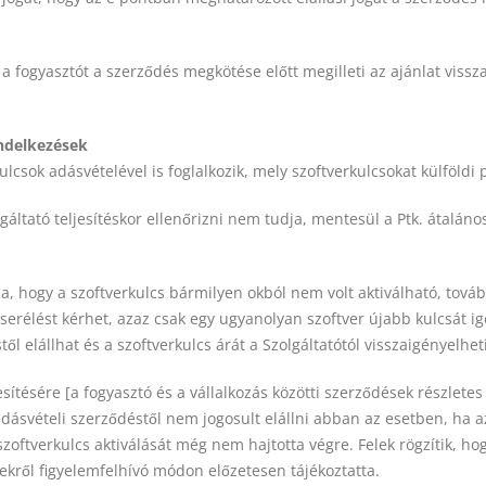
 a fogyasztót a szerződés megkötése előtt megilleti az ajánlat vis
endelkezések
lcsok adásvételével is foglalkozik, mely szoftverkulcsokat külföldi
lgáltató teljesítéskor ellenőrizni nem tudja, mentesül a Ptk. átalá
a, hogy a szoftverkulcs bármilyen okból nem volt aktiválható, tov
icserélést kérhet, azaz csak egy ugyanolyan szoftver újabb kulcsát 
ől elállhat és a szoftverkulcs árát a Szolgáltatótól visszaigényelheti
sítésére [a fogyasztó és a vállalkozás közötti szerződések részletes s
adásvételi szerződéstől nem jogosult elállni abban az esetben, ha a
szoftverkulcs aktiválását még nem hajtotta végre. Felek rögzítik, ho
iekről figyelemfelhívó módon előzetesen tájékoztatta.