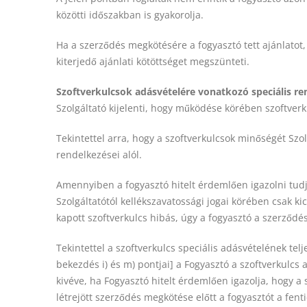
közötti időszakban is gyakorolja.
Ha a szerződés megkötésére a fogyasztó tett ajánlatot,
kiterjedő ajánlati kötöttséget megszünteti.
Szoftverkulcsok adásvételére vonatkozó speciális r
Szolgáltató kijelenti, hogy működése körében szoftverku
Tekintettel arra, hogy a szoftverkulcsok minőségét Szo
rendelkezései alól.
Amennyiben a fogyasztó hitelt érdemlően igazolni tudj
Szolgáltatótól kellékszavatossági jogai körében csak k
kapott szoftverkulcs hibás, úgy a fogyasztó a szerződést
Tekintettel a szoftverkulcs speciális adásvételének telje
bekezdés i) és m) pontjai] a Fogyasztó a szoftverkulcs 
kivéve, ha Fogyasztó hitelt érdemlően igazolja, hogy a 
létrejött szerződés megkötése előtt a fogyasztót a fent