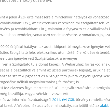
 Budapest, Thököly út 59/b II/4.
int a jelen ÁSZF értelmezésére a mindenkor hatályos és vonatkozó 
továbbiakban: Ptk.), az elektronikus kereskedelmi szolgáltatások, 
örvény (a továbbiakban: Ekt.), valamint a fogyasztó és a vállalkozás 
Webshop Rendelet) vonatkozó rendelkezéseire. A vonatkozó jogszabá
 00.00 órájától hatályos, az adott időponttól megkezdve igénybe vet
ítés Szolgáltató felé, elektronikus úton történő elküldése értendő
se után igénybe vett Szolgáltatásokra érvényes.
ilyen a Szolgáltató tulajdonát képezi. A Webáruház forráskódjának,
rását és a beszállítók valamint az üzleti partnerek logóját), árukíná
nzása szerzői jogot sért és a Szolgáltató javára vagyoni igényt ke
gedélye nélküli megváltoztatást („feltörése”) is.
ási idő előzetes figyelmeztetés nélküli megváltoztatására, a szolgá
 kiszállítja, vagy a vételárat visszatéríti.
ól és az információszabadságról
2011. évi CXII.
törvény rendelkezései
val kezel. A Webáruház adatvédelmi szabályzata letölthető az
alábbi