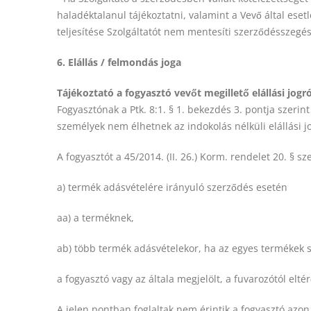
haladéktalanul tájékoztatni, valamint a Vevő által ese
teljesítése Szolgáltatót nem mentesíti szerződésszegé
6. Elállás / felmondás joga
Tájékoztató a fogyasztó vevőt megillető elállási jogró
Fogyasztónak a Ptk. 8:1. § 1. bekezdés 3. pontja szerin
személyek nem élhetnek az indokolás nélküli elállási j
A fogyasztót a 45/2014. (II. 26.) Korm. rendelet 20. § sze
a) termék adásvételére irányuló szerződés esetén
aa) a terméknek,
ab) több termék adásvételekor, ha az egyes termékek sz
a fogyasztó vagy az általa megjelölt, a fuvarozótól elt
A jelen pontban foglaltak nem érintik a fogyasztó azo