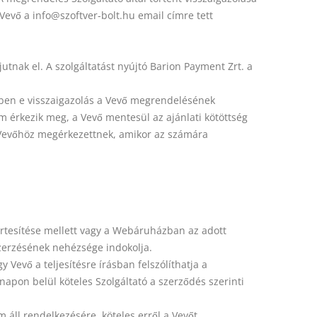
Vevő a info@szoftver-bolt.hu email címre tett
tnak el. A szolgáltatást nyújtó Barion Payment Zrt. a
yiben e visszaigazolás a Vevő megrendelésének
em érkezik meg, a Vevő mentesül az ajánlati kötöttség
a Vevőhöz megérkezettnek, amikor az számára
s értesítése mellett vagy a Webáruházban az adott
szerzésének nehézsége indokolja.
Vevő a teljesítésre írásban felszólíthatja a
apon belül köteles Szolgáltató a szerződés szerinti
 áll rendelkezésére, köteles erről a Vevőt