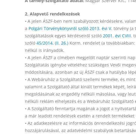
A tárhely-szolgáltató adatai:
Magyar Szerver Kft., 1146
2. Alapvető rendelkezések
• A jelen ÁSZF-ben nem szabályozott kérdésekre, valam
a
Polgári Törvénykönyvről szóló 2013. évi V.
törvény (a 
szolgáltatások egyes kérdéseiről szóló
2001. évi CVIII.
t
szóló
45/2014. (II. 26.)
Korm. rendelet (a továbbiakban: 
nélkül is irányadók.
• A jelen ÁSZF a címében megjelölt naptár szerinti nap
Szolgáltatás igénybe vételéhez szükséges Vevői megerős
módosítására, azonban az új ÁSZF csak a hatályba lépé
• A Webáruház a Szolgáltató szellemi terméke, és mint 
valamint a Szolgáltató által kínált termékek képét, leí
megoldásának az engedély nélküli másolása, vagy leutá
nélküli reklám elhelyezés és a Webáruház Szolgáltató en
• A Szolgáltató fenntartja magának a jogot a nyitvatart
a már leadott rendelések esetén a rendelt termékeket még
• Az adatkezelésre az információs önrendelkezési jogr
hozzájárulásával, az adatvédelmi szabályok betartásá