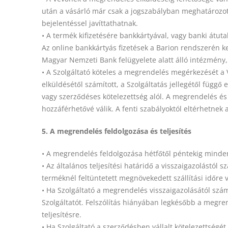
után a vásárló már csak a jogszabályban meghatározott 
bejelentéssel javíttathatnak.
• A termék kifizetésére bankkártyával, vagy banki átuta
Az online bankkártyás fizetések a Barion rendszerén k
Magyar Nemzeti Bank felügyelete alatt álló intézmény
• A Szolgáltató köteles a megrendelés megérkezését a 
elküldésétől számított, a Szolgáltatás jellegétől függ
vagy szerződéses kötelezettség alól. A megrendelés és
hozzáférhetővé válik. A fenti szabályoktól eltérhetnek
5. A megrendelés feldolgozása és teljesítés
• A megrendelés feldolgozása hétfőtől péntekig minde
• Az általános teljesítési határidő a visszaigazolástól
terméknél feltüntetett megnövekedett szállítási időre
• Ha Szolgáltató a megrendelés visszaigazolásától szám
Szolgáltatót. Felszólítás hiányában legkésőbb a megre
teljesítésre.
• Ha Szolgáltató a szerződésben vállalt kötelezettségé