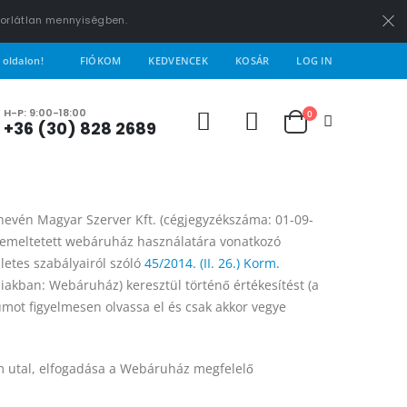
korlátlan mennyiségben.
 oldalon!
FIÓKOM
KEDVENCEK
KOSÁR
LOG IN
H-P: 9:00-18:00
0
+36 (30) 828 2689
t nevén Magyar Szerver Kft. (cégjegyzékszáma: 01-09-
 üzemeltetett webáruház használatára vonatkozó
zletes szabályairól szóló
45/2014. (II. 26.) Korm.
iakban: Webáruház) keresztül történő értékesítést (a
umot figyelmesen olvassa el és csak akkor vegye
em utal, elfogadása a Webáruház megfelelő