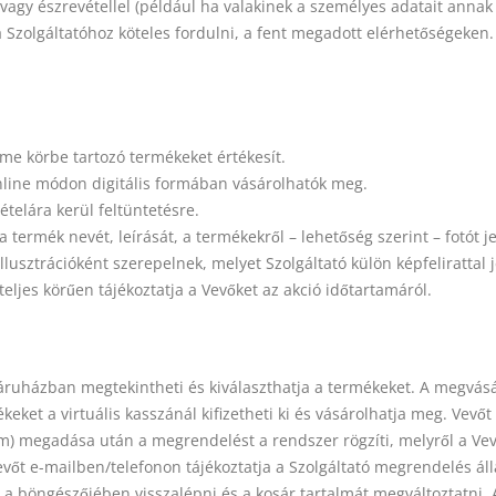
vagy észrevétellel (például ha valakinek a személyes adatait annak 
 Szolgáltatóhoz köteles fordulni, a fent megadott elérhetőségeken. A
me körbe tartozó termékeket értékesít.
nline módon digitális formában vásárolhatók meg.
telára kerül feltüntetésre.
 termék nevét, leírását, a termékekről – lehetőség szerint – fotót 
lusztrációként szerepelnek, melyet Szolgáltató külön képfelirattal j
eljes körűen tájékoztatja a Vevőket az akció időtartamáról.
uházban megtekintheti és kiválaszthatja a termékeket. A megvásáro
keket a virtuális kasszánál kifizetheti ki és vásárolhatja meg. Vevő
 cím) megadása után a megrendelést a rendszer rögzíti, melyről a Ve
őt e-mailben/telefonon tájékoztatja a Szolgáltató megrendelés állás
a böngészőjében visszalépni és a kosár tartalmát megváltoztatni. A