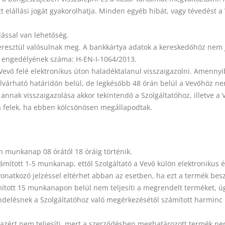
elállási jogát gyakorolhatja. Minden egyéb hibát, vagy tévedést a 
lással van lehetőség.
eresztül valósulnak meg. A bankkártya adatok a kereskedőhöz nem ju
, engedélyének száma: H-EN-I-1064/2013.
Vevő felé elektronikus úton haladéktalanul visszaigazolni. Amenn
ő elvárható határidőn belül, de legkésőbb 48 órán belül a Vevőhöz n
 annak visszaigazolása akkor tekintendő a Szolgáltatóhoz, illetve 
 a felek, ha ebben kölcsönösen megállapodtak.
n munkanap 08 órától 18 óráig történik.
 számított 1-5 munkanap, ettől Szolgáltató a Vevő külön elektroniku
 vonatkozó jelzéssel eltérhet abban az esetben, ha ezt a termék be
ított 15 munkanapon belül nem teljesíti a megrendelt terméket, úgy 
ndelésnek a Szolgáltatóhoz való megérkezésétől számított harminc n
t azért nem teljesíti, mert a szerződésben meghatározott termék nem