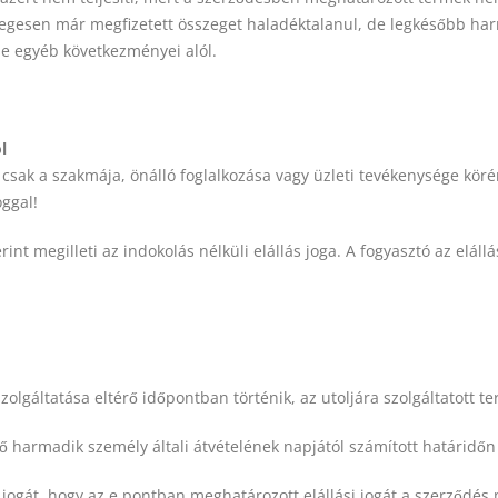
tlegesen már megfizetett összeget haladéktalanul, de legkésőbb har
se egyéb következményei alól.
l
t csak a szakmája, önálló foglalkozása vagy üzleti tevékenysége köré
oggal!
rint megilleti az indokolás nélküli elállás joga. A fogyasztó az elállá
olgáltatása eltérő időpontban történik, az utoljára szolgáltatott t
érő harmadik személy általi átvételének napjától számított határidő
n jogát, hogy az e pontban meghatározott elállási jogát a szerződé