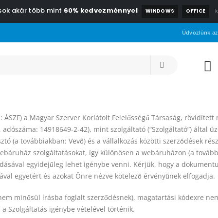
csok akár több mint
60% kedvezménnyel
WINDOWS
OFFICE
Üdvözlünk az
n: ÁSZF) a Magyar Szerver Korlátolt Felelősségű Társaság, rövidítet
, adószáma: 14918649-2-42), mint szolgáltató (“Szolgáltató”) által
sztó (a továbbiakban: Vevő) és a vállalkozás közötti szerződések rés
 webáruház szolgáltatásokat, így különösen a webáruházon (a tovább
gadásával egyidejűleg lehet igénybe venni. Kérjük, hogy a dokument
val egyetért és azokat Önre nézve kötelező érvényűnek elfogadja.
 (nem minősül írásba foglalt szerződésnek), magatartási kódexre n
a Szolgáltatás igénybe vételével történik.