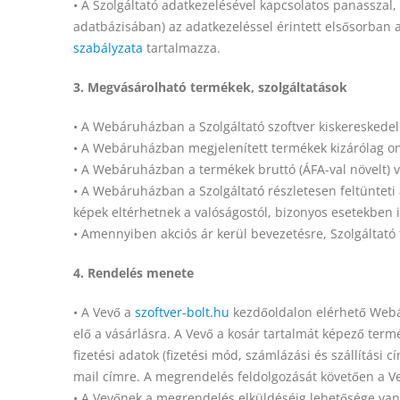
• A Szolgáltató adatkezelésével kapcsolatos panasszal, 
adatbázisában) az adatkezeléssel érintett elsősorban a
szabályzata
tartalmazza.
3. Megvásárolható termékek, szolgáltatások
• A Webáruházban a Szolgáltató szoftver kiskereskedel
• A Webáruházban megjelenített termékek kizárólag o
• A Webáruházban a termékek bruttó (ÁFA-val növelt) vé
• A Webáruházban a Szolgáltató részletesen feltünteti a
képek eltérhetnek a valóságostól, bizonyos esetekben il
• Amennyiben akciós ár kerül bevezetésre, Szolgáltató t
4. Rendelés menete
• A Vevő a
szoftver-bolt.hu
kezdőoldalon elérhető Webár
elő a vásárlásra. A Vevő a kosár tartalmát képező termé
fizetési adatok (fizetési mód, számlázási és szállítási
mail címre. A megrendelés feldolgozását követően a Vev
• A Vevőnek a megrendelés elküldéséig lehetősége van 