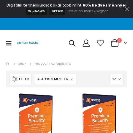
Digitális termékkulcsok akár több mint
60% kedvezménnyel
korlátlan mennyiségben.
WINDOWS
OFFICE
0
SHOP
PRODUCT TAG -
VÍRUSIRTÓ
FILTER