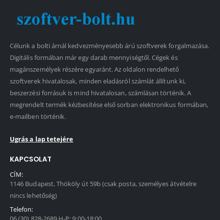
Célunk a bolti árnál kedvezményesebb árú szoftverek forgalmazása.
Digitális formában már egy darab mennyiségtől. Cégek és
magánszemélyek részére egyaránt. Az oldalon rendelhető
szoftverek hivatalosak, minden eladásról számlát állítunk ki,
beszerzési forrásuk is mind hivatalosan, számlásan történik. A
megrendelt termék kézbesítése első sorban elektronikus formában,
e-mailben történik.
Ugrás a lap tetejére
KAPCSOLAT
CÍM:
1146 Budapest, Thököly út 59b (csak posta, személyes átvételre
nincs lehetőség)
Telefon:
06 (30) 828-2689 H-P: 9:00-18:00