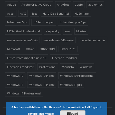
Adobe
Adobe Creative Cloud
Antivírus
apple
apple/mac
Avast
AVG
Eset
Hard Disk Sentintel
HdSentinel
hdsentinel 5 pc
HDSentinel pro
hdsentinel pro 5 pc
HDSentinel Professional
Kaspersky
mac
McAfee
merevlemez ellenőrzés
merevlemez felügyelet
merevlemez javítás
Microsoft
Office
Office 2019
Office 2021
Office Professional plus 2019
Operáció rendszer
Operációs rendszer
Professional
Vírusirtó
Windows
Windows 10
Windows 10 Home
Windows 10 Professional
Windows 11
Windows 11 Home
Windows 11 pro
Windows 11 Professional
A honlap további használatához a sütik használatát el kell fogadni.
Elfogad
További információ