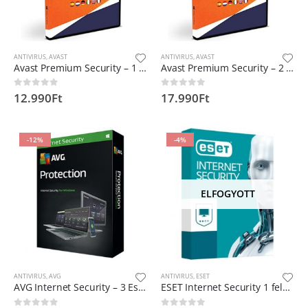
ANTIVIRUS
,
AVAST
ANTIVIRUS
,
AVAST
Avast Premium Security – 1 évre 10 eszközre
Avast Premium Security – 2 évre 10 eszközre
12.990
Ft
17.990
Ft
0
out of 5
0
out of 5
-12%
-4%
ELFOGYOTT
ANTIVIRUS
,
AVG
ANTIVIRUS
,
ESET
AVG Internet Security – 3 Eszköz 1 Év
ESET Internet Security 1 felhasználó 1 év