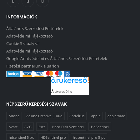
INFORMÁCIÓK
Általános Szerződési Feltételek
Adatvédelmi Tájékoztató
Cookie Szabályzat
Adatvédelmi Tájékoztató
Google Adatvédelmi és Általános Szerződési Feltételek
Fizetési partnerünk a Barion
Árukereső.hu
NÉPSZERŰ KERESÉSI SZAVAK
Adobe
Adobe Creative Cloud
Antivírus
apple
apple/mac
Avast
AVG
Eset
Hard Disk Sentintel
HdSentinel
hdsentinel 5 pc
HDSentinel pro
hdsentinel pro 5 pc