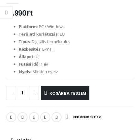
0
out of 5
21.990
Ft
Platform
: PC / Windows
Területi korlátozás:
EU
Típus
: Digitális termékkulcs
Kézbesítés
: E-mail
Állapot:
Új
Futási idő:
1 év
Nyelv:
Minden nyelv
KOSÁRBA TESZEM
KEDVENCEKHEZ