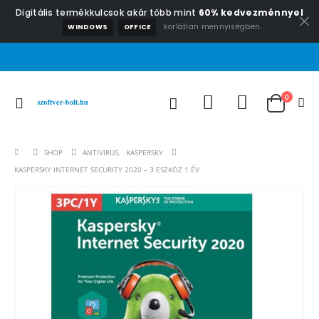
Digitális termékkulcsok akár több mint
60% kedvezménnyel
korlátlan mennyiségben.
WINDOWS
OFFICE
0
SHOP
ANTIVIRUS
,
KASPERSKY
KASPERSKY INTERNET SECURITY 2020 – 3 ESZKÖZ 1 ÉV