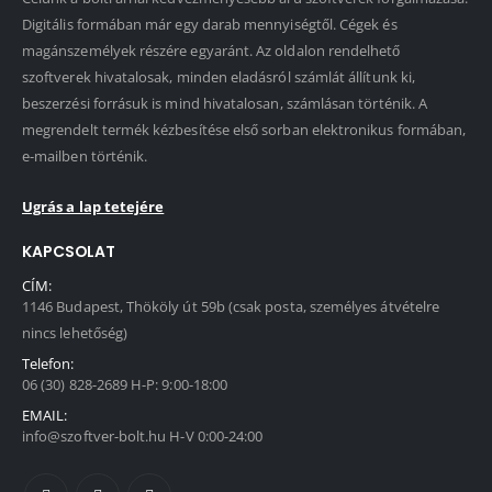
Digitális formában már egy darab mennyiségtől. Cégek és
magánszemélyek részére egyaránt. Az oldalon rendelhető
szoftverek hivatalosak, minden eladásról számlát állítunk ki,
beszerzési forrásuk is mind hivatalosan, számlásan történik. A
megrendelt termék kézbesítése első sorban elektronikus formában,
e-mailben történik.
Ugrás a lap tetejére
KAPCSOLAT
CÍM:
1146 Budapest, Thököly út 59b (csak posta, személyes átvételre
nincs lehetőség)
Telefon:
06 (30) 828-2689 H-P: 9:00-18:00
EMAIL:
info@szoftver-bolt.hu H-V 0:00-24:00