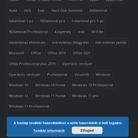
Avast
AVG
Eset
Hard Disk Sentintel
HdSentinel
hdsentinel 5 pc
HDSentinel pro
hdsentinel pro 5 pc
HDSentinel Professional
Kaspersky
mac
McAfee
merevlemez ellenőrzés
merevlemez felügyelet
merevlemez javítás
Microsoft
Office
Office 2019
Office 2021
Office Professional plus 2019
Operáció rendszer
Operációs rendszer
Professional
Vírusirtó
Windows
Windows 10
Windows 10 Home
Windows 10 Professional
Windows 11
Windows 11 Home
Windows 11 pro
Windows 11 Professional
A honlap további használatához a sütik használatát el kell fogadni.
Elfogad
További információ
© szoftver-bolt.hu minden jog fenntartva.