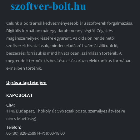
Célunk a bolti árnál kedvezményesebb árú szoftverek forgalmazása.
Digitális formában már egy darab mennyiségtől. Cégek és
magánszemélyek részére egyaránt. Az oldalon rendelhető
szoftverek hivatalosak, minden eladásról számlát állítunk ki,
beszerzési forrásuk is mind hivatalosan, számlásan történik. A
megrendelt termék kézbesítése első sorban elektronikus formában,
e-mailben történik.
Ugrás a lap tetejére
KAPCSOLAT
CÍM:
1146 Budapest, Thököly út 59b (csak posta, személyes átvételre
nincs lehetőség)
Telefon:
06 (30) 828-2689 H-P: 9:00-18:00