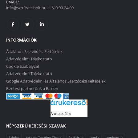
EMAIL:
info@szoftver-bolt.hu H-V 0:00-24:00
INFORMÁCIÓK
Általános Szerződési Feltételek
Adatvédelmi Tájékoztató
Cookie Szabályzat
Adatvédelmi Tájékoztató
Google Adatvédelmi és Általános Szerződési Feltételek
Fizetési partnerünk a Barion
Árukereső.hu
NÉPSZERŰ KERESÉSI SZAVAK
Adobe
Adobe Creative Cloud
Antivírus
apple
apple/mac