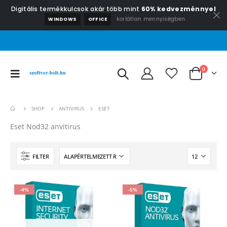
Digitális termékkulcsok akár több mint
60% kedvezménnyel
korlátlan mennyiségben.
WINDOWS
OFFICE
0
SHOP
ANTIVIRUS
ESET
Eset Nod32 anvitirus
FILTER
-4%
-5%