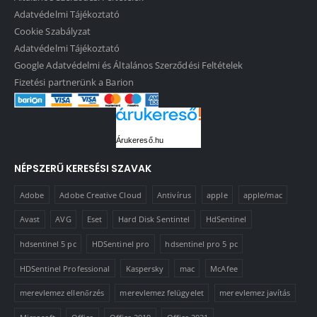
Adatvédelmi Tájékoztató
Cookie Szabályzat
Adatvédelmi Tájékoztató
Google Adatvédelmi és Általános Szerződési Feltételek
Fizetési partnerünk a Barion
Árukereső.hu
NÉPSZERŰ KERESÉSI SZAVAK
Adobe
Adobe Creative Cloud
Antivírus
apple
apple/mac
Avast
AVG
Eset
Hard Disk Sentintel
HdSentinel
hdsentinel 5 pc
HDSentinel pro
hdsentinel pro 5 pc
HDSentinel Professional
Kaspersky
mac
McAfee
merevlemez ellenőrzés
merevlemez felügyelet
merevlemez javítás