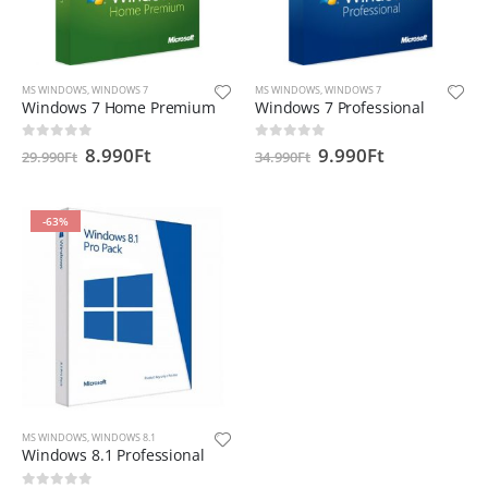
MS WINDOWS
,
WINDOWS 7
MS WINDOWS
,
WINDOWS 7
Windows 7 Home Premium
Windows 7 Professional
8.990
Ft
9.990
Ft
0
out of 5
0
out of 5
29.990
Ft
34.990
Ft
-63%
MS WINDOWS
,
WINDOWS 8.1
Windows 8.1 Professional