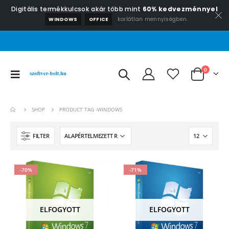
Digitális termékkulcsok akár több mint
60% kedvezménnyel
korlátlan mennyiségben.
WINDOWS
OFFICE
0
SHOP
PRODUCT TAG -
WINDOWS
FILTER
-70%
-71%
ELFOGYOTT
ELFOGYOTT