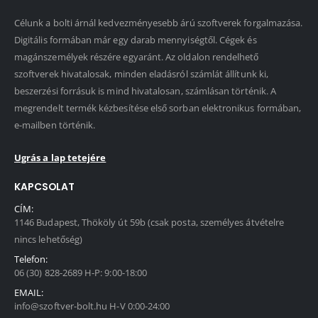
Célunk a bolti árnál kedvezményesebb árú szoftverek forgalmazása.
Digitális formában már egy darab mennyiségtől. Cégek és
magánszemélyek részére egyaránt. Az oldalon rendelhető
szoftverek hivatalosak, minden eladásról számlát állítunk ki,
beszerzési forrásuk is mind hivatalosan, számlásan történik. A
megrendelt termék kézbesítése első sorban elektronikus formában,
e-mailben történik.
Ugrás a lap tetejére
KAPCSOLAT
CÍM:
1146 Budapest, Thököly út 59b (csak posta, személyes átvételre
nincs lehetőség)
Telefon:
06 (30) 828-2689 H-P: 9:00-18:00
EMAIL:
info@szoftver-bolt.hu H-V 0:00-24:00