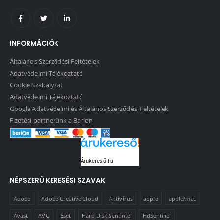
INFORMÁCIÓK
Általános Szerződési Feltételek
Adatvédelmi Tájékoztató
Cookie Szabályzat
Adatvédelmi Tájékoztató
Google Adatvédelmi és Általános Szerződési Feltételek
Fizetési partnerünk a Barion
Árukereső.hu
NÉPSZERŰ KERESÉSI SZAVAK
Adobe
Adobe Creative Cloud
Antivírus
apple
apple/mac
Avast
AVG
Eset
Hard Disk Sentintel
HdSentinel