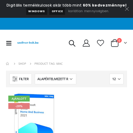
Digitális termékkulcsok akár több mint
60% kedvezménnyel
korlátlan mennyiségben.
WINDOWS
OFFICE
0
SHOP
PRODUCT TAG -
MAC
FILTER
AJÁNLOTT
-28%