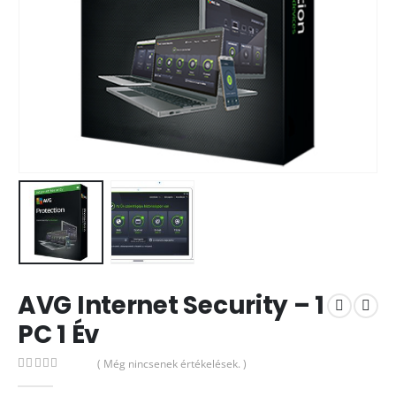
AVG Internet Security – 1
PC 1 Év
( Még nincsenek értékelések. )
0
out of 5