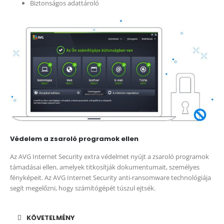
Biztonságos adattároló
Védelem a zsaroló programok ellen
Az AVG Internet Security extra védelmet nyújt a zsaroló programok
támadásai ellen, amelyek titkosítják dokumentumait, személyes
fényképeit. Az AVG Internet Security anti-ransomware technológiája
segít megelőzni, hogy számítógépét túszul ejtsék.
KÖVETELMÉNY