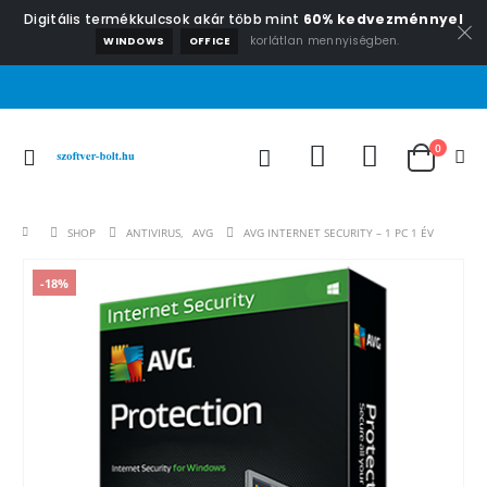
Digitális termékkulcsok akár több mint
60% kedvezménnyel
korlátlan mennyiségben.
WINDOWS
OFFICE
0
SHOP
ANTIVIRUS
,
AVG
AVG INTERNET SECURITY – 1 PC 1 ÉV
-18%