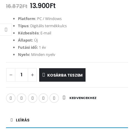
13.900
Ft
16.872
Ft
Platform
: PC / Windows
Típus
: Digitális termékkulcs
Kézbesítés
: E-mail
Állapot:
Új
Futási idő:
1 év
Nyelv:
Minden nyelv
KOSÁRBA TESZEM
KEDVENCEKHEZ
LEÍRÁS