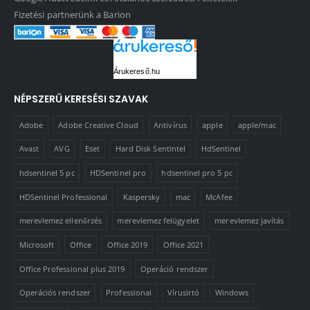
Fizetési partnerünk a Barion
Árukereső.hu
NÉPSZERŰ KERESÉSI SZAVAK
Adobe
Adobe Creative Cloud
Antivírus
apple
apple/mac
Avast
AVG
Eset
Hard Disk Sentintel
HdSentinel
hdsentinel 5 pc
HDSentinel pro
hdsentinel pro 5 pc
HDSentinel Professional
Kaspersky
mac
McAfee
merevlemez ellenőrzés
merevlemez felügyelet
merevlemez javítás
Microsoft
Office
Office 2019
Office 2021
Office Professional plus 2019
Operáció rendszer
Operációs rendszer
Professional
Vírusirtó
Windows