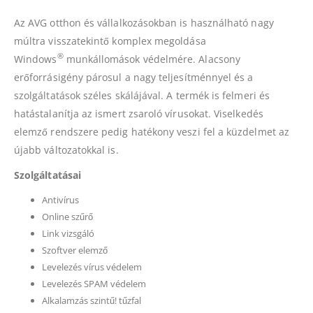
Az AVG otthon és vállalkozásokban is használható nagy
múltra visszatekintő komplex megoldása
®
Windows
munkállomások védelmére. Alacsony
erőforrásigény párosul a nagy teljesítménnyel és a
szolgáltatások széles skálájával. A termék is felmeri és
hatástalanítja az ismert zsaroló vírusokat. Viselkedés
elemző rendszere pedig hatékony veszi fel a küzdelmet az
újabb változatokkal is.
Szolgáltatásai
Antivírus
Online szűrő
Link vizsgáló
Szoftver elemző
Levelezés vírus védelem
Levelezés SPAM védelem
Alkalamzás szintű! tűzfal