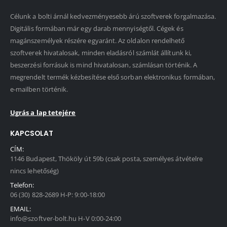
Célunk a bolti árnál kedvezményesebb árú szoftverek forgalmazása.
Digitális formában már egy darab mennyiségtől. Cégek és
magánszemélyek részére egyaránt. Az oldalon rendelhető
szoftverek hivatalosak, minden eladásról számlát állítunk ki,
beszerzési forrásuk is mind hivatalosan, számlásan történik. A
megrendelt termék kézbesítése első sorban elektronikus formában,
e-mailben történik.
Ugrás a lap tetejére
KAPCSOLAT
CÍM:
1146 Budapest, Thököly út 59b (csak posta, személyes átvételre
nincs lehetőség)
Telefon:
06 (30) 828-2689 H-P: 9:00-18:00
EMAIL:
info@szoftver-bolt.hu H-V 0:00-24:00