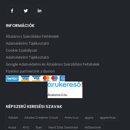
INFORMÁCIÓK
Általános Szerződési Feltételek
Adatvédelmi Tájékoztató
Cookie Szabályzat
Adatvédelmi Tájékoztató
Google Adatvédelmi és Általános Szerződési Feltételek
Fizetési partnerünk a Barion
Árukereső.hu
NÉPSZERŰ KERESÉSI SZAVAK
Adobe
Adobe Creative Cloud
Antivírus
apple
apple/mac
Avast
AVG
Eset
Hard Disk Sentintel
HdSentinel