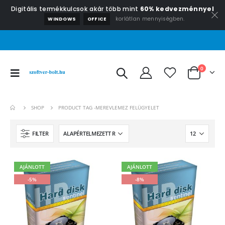
Digitális termékkulcsok akár több mint
60% kedvezménnyel
korlátlan mennyiségben.
WINDOWS
OFFICE
0
SHOP
PRODUCT TAG -
MEREVLEMEZ FELÜGYELET
FILTER
AJÁNLOTT
AJÁNLOTT
-5%
-8%