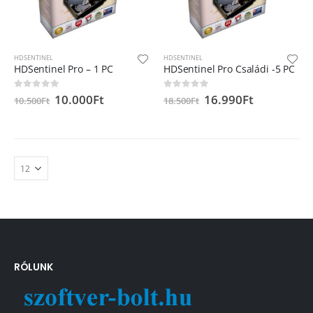
HDSENTINEL
HDSENTINEL
HDSentinel Pro – 1 PC
HDSentinel Pro Családi -5 PC
10.000
Ft
16.990
Ft
0
out of 5
0
out of 5
10.500
Ft
18.500
Ft
RÓLUNK