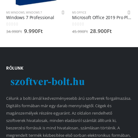
MS WINDOWS
,
WINDOWS 7
MS OFFICE
Windows 7 Professional
Microsoft Office 2019 Pro Plus termékkulcs Microsoft Fiókhoz hozzárendelhető
0
out of 5
0
out of 5
9.990
Ft
28.900
Ft
34.990
Ft
45.990
Ft
RÓLUNK
Célunk a bolti árnál kedvezményesebb árú szoftverek forgalmazása.
Digitális formában már egy darab mennyiségtől. Cégek és
magánszemélyek részére egyaránt. Az oldalon rendelhető
szoftverek hivatalosak, minden eladásról számlát állítunk ki,
beszerzési forrásuk is mind hivatalosan, számlásan történik. A
megrendelt termék kézbesítése első sorban elektronikus formában,