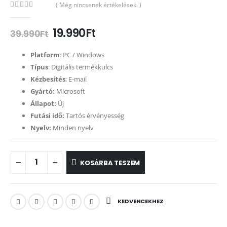
( Még nincsenek értékelések. )
0
out of 5
19.990
Ft
39.990
Ft
Platform
: PC / Windows
Típus
: Digitális termékkulcs
Kézbesítés
: E-mail
Gyártó:
Microsoft
Állapot:
Új
Futási idő:
Tartós érvényesség
Nyelv:
Minden nyelv
KOSÁRBA TESZEM
KEDVENCEKHEZ