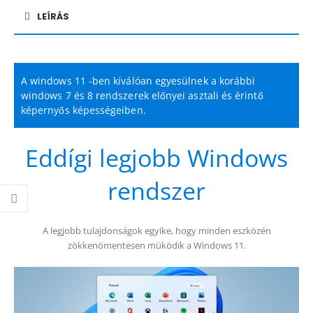
LEÍRÁS
A windows 11 -ben kíválóan egyesülnek a korábbi
windows 7 és 8 rendszerek előnyei asztali és érintő
képernyős képességeiben.
Eddígi legjobb Windows
rendszer
A legjobb tulajdonságok egyike, hogy minden eszközén
zökkenömentesen müködik a Windows 11.