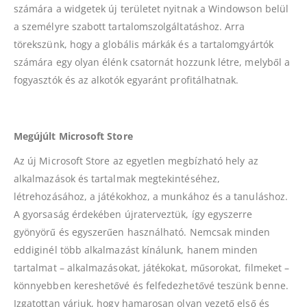
számára a widgetek új területet nyitnak a Windowson belül
a személyre szabott tartalomszolgáltatáshoz. Arra
törekszünk, hogy a globális márkák és a tartalomgyártók
számára egy olyan élénk csatornát hozzunk létre, melyből a
fogyasztók és az alkotók egyaránt profitálhatnak.
Megújúlt Microsoft Store
Az új Microsoft Store az egyetlen megbízható hely az
alkalmazások és tartalmak megtekintéséhez,
létrehozásához, a játékokhoz, a munkához és a tanuláshoz.
A gyorsaság érdekében újraterveztük, így egyszerre
gyönyörű és egyszerűen használható. Nemcsak minden
eddiginél több alkalmazást kínálunk, hanem minden
tartalmat – alkalmazásokat, játékokat, műsorokat, filmeket –
könnyebben kereshetővé és felfedezhetővé teszünk benne.
Izgatottan várjuk, hogy hamarosan olyan vezető első és