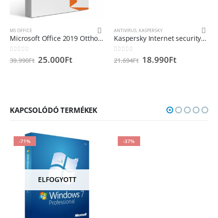
MS OFFICE
ANTIVIRUS
,
KASPERSKY
Microsoft Office 2019 Otthoni és diák
Kaspersky Internet security 2020 – 1 eszköz 1 év
0
out of 5
0
out of 5
25.000
Ft
18.990
Ft
39.990
Ft
21.694
Ft
KAPCSOLÓDÓ TERMÉKEK
-71%
-37%
ELFOGYOTT