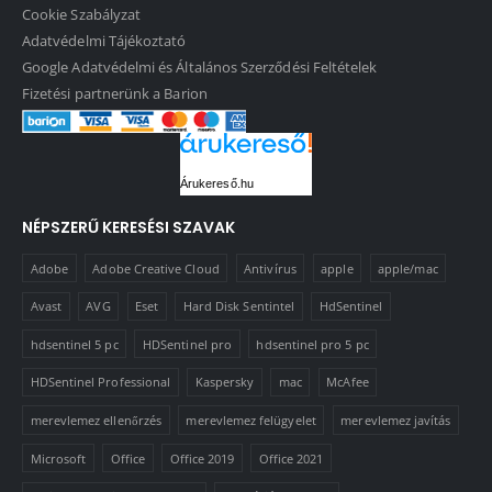
Cookie Szabályzat
Adatvédelmi Tájékoztató
Google Adatvédelmi és Általános Szerződési Feltételek
Fizetési partnerünk a Barion
Árukereső.hu
NÉPSZERŰ KERESÉSI SZAVAK
Adobe
Adobe Creative Cloud
Antivírus
apple
apple/mac
Avast
AVG
Eset
Hard Disk Sentintel
HdSentinel
hdsentinel 5 pc
HDSentinel pro
hdsentinel pro 5 pc
HDSentinel Professional
Kaspersky
mac
McAfee
merevlemez ellenőrzés
merevlemez felügyelet
merevlemez javítás
Microsoft
Office
Office 2019
Office 2021