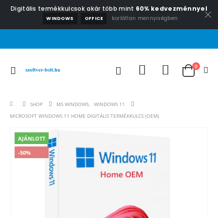
Digitális termékkulcsok akár több mint
60% kedvezménnyel
korlátlan mennyiségben.
WINDOWS
OFFICE
0
SHOP
MS WINDOWS
,
WINDOWS 11
MICROSOFT WINDOWS 11 HOME DIGITÁLIS TERMÉKKULCS (OEM)
AJÁNLOTT
-50%