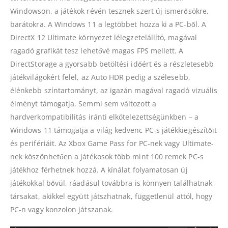
Windowson, a játékok révén tesznek szert új ismerősökre,
barátokra. A Windows 11 a legtöbbet hozza ki a PC-ből. A
DirectX 12 Ultimate környezet lélegzetelállító, magával
ragadó grafikát tesz lehetővé magas FPS mellett. A
DirectStorage a gyorsabb betöltési időért és a részletesebb
játékvilágokért felel, az Auto HDR pedig a szélesebb,
élénkebb színtartományt, az igazán magával ragadó vizuális
élményt támogatja. Semmi sem változott a
hardverkompatibilitás iránti elkötelezettségünkben – a
Windows 11 támogatja a világ kedvenc PC-s játékkiegészítőit
és perifériáit. Az Xbox Game Pass for PC-nek vagy Ultimate-
nek köszönhetően a játékosok több mint 100 remek PC-s
játékhoz férhetnek hozzá. A kínálat folyamatosan új
játékokkal bővül, ráadásul továbbra is könnyen találhatnak
társakat, akikkel együtt játszhatnak, függetlenül attól, hogy
PC-n vagy konzolon játszanak.