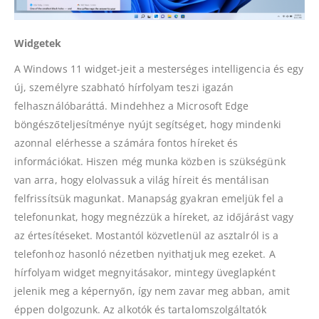
Widgetek
A Windows 11 widget-jeit a mesterséges intelligencia és egy
új, személyre szabható hírfolyam teszi igazán
felhasználóbaráttá. Mindehhez a Microsoft Edge
böngészőteljesítménye nyújt segítséget, hogy mindenki
azonnal elérhesse a számára fontos híreket és
információkat. Hiszen még munka közben is szükségünk
van arra, hogy elolvassuk a világ híreit és mentálisan
felfrissítsük magunkat. Manapság gyakran emeljük fel a
telefonunkat, hogy megnézzük a híreket, az időjárást vagy
az értesítéseket. Mostantól közvetlenül az asztalról is a
telefonhoz hasonló nézetben nyithatjuk meg ezeket. A
hírfolyam widget megnyitásakor, mintegy üveglapként
jelenik meg a képernyőn, így nem zavar meg abban, amit
éppen dolgozunk. Az alkotók és tartalomszolgáltatók