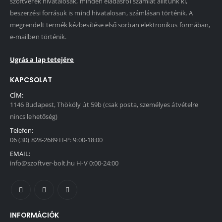
szoftverek hivatalosak, minden eladásról számlát állítunk ki,
beszerzési forrásuk is mind hivatalosan, számlásan történik. A
megrendelt termék kézbesítése első sorban elektronikus formában,
e-mailben történik.
Ugrás a lap tetejére
KAPCSOLAT
CÍM:
1146 Budapest, Thököly út 59b (csak posta, személyes átvételre
nincs lehetőség)
Telefon:
06 (30) 828-2689 H-P: 9:00-18:00
EMAIL:
info@szoftver-bolt.hu H-V 0:00-24:00
INFORMÁCIÓK