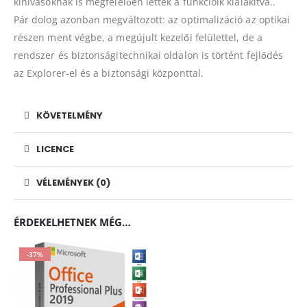
kihívásoknak is megfelelően lettek a funkcióik kialakítva..
Pár dolog azonban megváltozott: az optimalizáció az optikai
részen ment végbe, a megújult kezelői felülettel, de a
rendszer és biztonságitechnikai oldalon is történt fejlődés
az Explorer-el és a biztonsági központtal.
KÖVETELMÉNY
LICENCE
VÉLEMÉNYEK (0)
ÉRDEKELHETNEK MÉG…
-37%