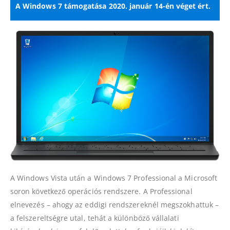
A Windows 7 támogatása 2020. január 14-én véget ért.
A Windows Vista után a Windows 7 Professional a Microsoft
soron következő operációs rendszere. A Professional
elnevezés – ahogy az eddigi rendszereknél megszokhattuk –
a felszereltségre utal, tehát a különböző vállalati