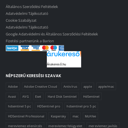
Általános Szerződési Feltételek
Adatvédelmi Tájékoztató
Cookie Szabályzat
Adatvédelmi Tájékoztató
Google Adatvédelmi és Általános Szerződési Feltételek
Fizetési partnerünk a Barion
Árukereső.hu
NÉPSZERŰ KERESÉSI SZAVAK
Adobe
Adobe Creative Cloud
Antivírus
apple
apple/mac
Avast
AVG
Eset
Hard Disk Sentintel
HdSentinel
hdsentinel 5 pc
HDSentinel pro
hdsentinel pro 5 pc
HDSentinel Professional
Kaspersky
mac
McAfee
merevlemez ellenőrzés
merevlemez felügyelet
merevlemez javítás