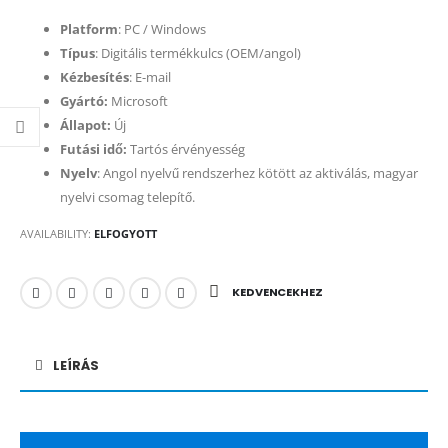
Platform
: PC / Windows
Típus
: Digitális termékkulcs (OEM/angol)
Kézbesítés
: E-mail
Gyártó:
Microsoft
Állapot:
Új
Futási idő:
Tartós érvényesség
Nyelv
: Angol nyelvű rendszerhez kötött az aktiválás, magyar
nyelvi csomag telepítő.
AVAILABILITY:
ELFOGYOTT
KEDVENCEKHEZ
LEÍRÁS