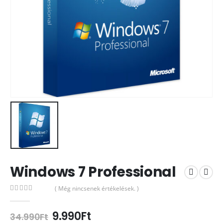
Windows 7 Professional
( Még nincsenek értékelések. )
0
out of 5
9.990
Ft
34.990
Ft