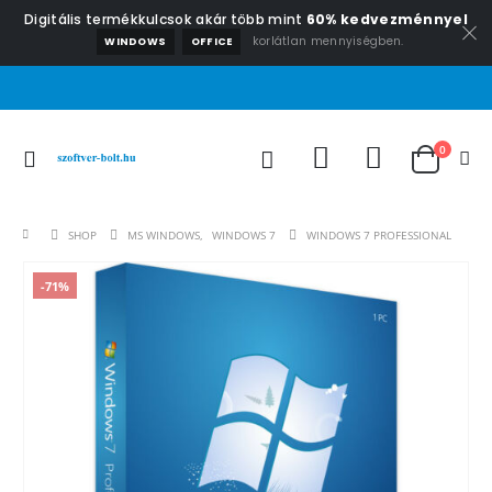
Digitális termékkulcsok akár több mint
60% kedvezménnyel
korlátlan mennyiségben.
WINDOWS
OFFICE
0
SHOP
MS WINDOWS
,
WINDOWS 7
WINDOWS 7 PROFESSIONAL
-71%