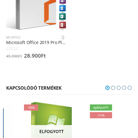
MS OFFICE
Microsoft Office 2019 Pro Plus termékkulcs Microsoft Fiókhoz hozzárendelhető
0
out of 5
28.900
Ft
45.990
Ft
KAPCSOLÓDÓ TERMÉKEK
-70%
AJÁNLOTT
-11%
ELFOGYOTT