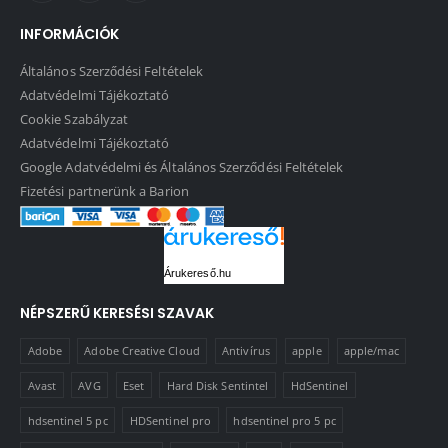
INFORMÁCIÓK
Általános Szerződési Feltételek
Adatvédelmi Tájékoztató
Cookie Szabályzat
Adatvédelmi Tájékoztató
Google Adatvédelmi és Általános Szerződési Feltételek
Fizetési partnerünk a Barion
Árukereső.hu
NÉPSZERŰ KERESÉSI SZAVAK
Adobe
Adobe Creative Cloud
Antivírus
apple
apple/mac
Avast
AVG
Eset
Hard Disk Sentintel
HdSentinel
hdsentinel 5 pc
HDSentinel pro
hdsentinel pro 5 pc