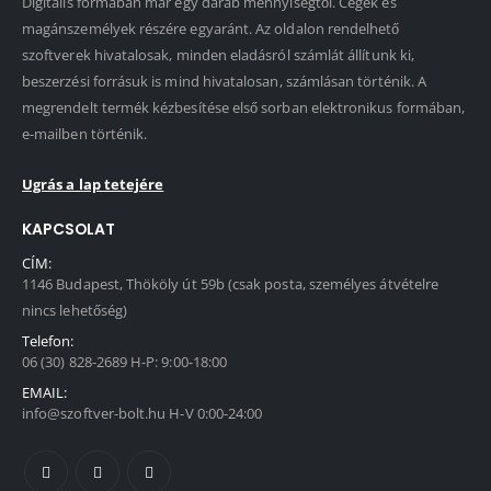
Digitális formában már egy darab mennyiségtől. Cégek és
magánszemélyek részére egyaránt. Az oldalon rendelhető
szoftverek hivatalosak, minden eladásról számlát állítunk ki,
beszerzési forrásuk is mind hivatalosan, számlásan történik. A
megrendelt termék kézbesítése első sorban elektronikus formában,
e-mailben történik.
Ugrás a lap tetejére
KAPCSOLAT
CÍM:
1146 Budapest, Thököly út 59b (csak posta, személyes átvételre
nincs lehetőség)
Telefon:
06 (30) 828-2689 H-P: 9:00-18:00
EMAIL:
info@szoftver-bolt.hu H-V 0:00-24:00