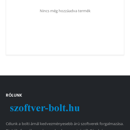
Nincs még hozzáadva termék
RÓLUNK
Célunk a bolti árnál kedvezményesebb árú szoftverek forgalmazása.