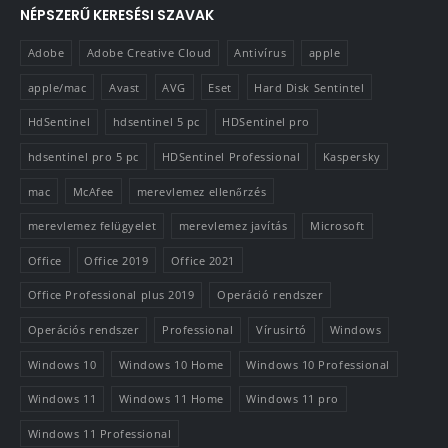
NÉPSZERŰ KERESÉSI SZAVAK
Adobe
Adobe Creative Cloud
Antivírus
apple
apple/mac
Avast
AVG
Eset
Hard Disk Sentintel
HdSentinel
hdsentinel 5 pc
HDSentinel pro
hdsentinel pro 5 pc
HDSentinel Professional
Kaspersky
mac
McAfee
merevlemez ellenőrzés
merevlemez felügyelet
merevlemez javítás
Microsoft
Office
Office 2019
Office 2021
Office Professional plus 2019
Operáció rendszer
Operációs rendszer
Professional
Vírusirtó
Windows
Windows 10
Windows 10 Home
Windows 10 Professional
Windows 11
Windows 11 Home
Windows 11 pro
Windows 11 Professional