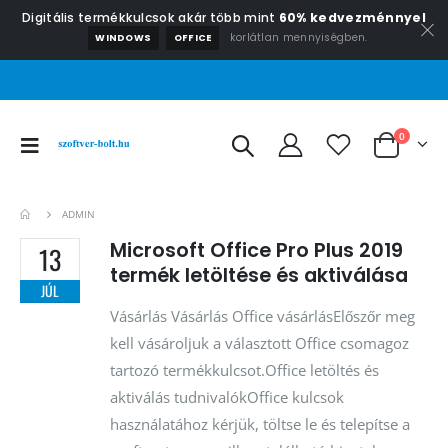
Digitális termékkulcsok akár több mint
60% kedvezménnyel
korlátlan mennyiségben.
WINDOWS
OFFICE
0
ADMIN
Microsoft Office Pro Plus 2019
13
termék letöltése és aktiválása
JÚL
Vásárlás Vásárlás Office vásárlásElőszőr meg
kell vásároljuk a választott Office csomagoz
tartozó termékkulcsot.Office letöltés és
aktiválás tudnivalókOffice kulcsok
használatához kérjük, töltse le és telepítse a