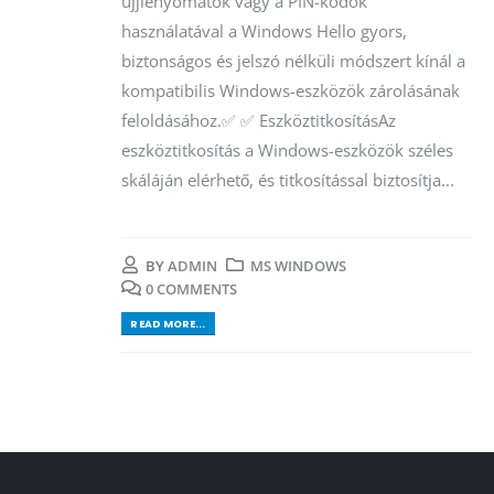
ujjlenyomatok vagy a PIN-kódok
használatával a Windows Hello gyors,
biztonságos és jelszó nélküli módszert kínál a
kompatibilis Windows-eszközök zárolásának
feloldásához.✅ ✅ EszköztitkosításAz
eszköztitkosítás a Windows-eszközök széles
skáláján elérhető, és titkosítással biztosítja...
BY
ADMIN
MS WINDOWS
0 COMMENTS
READ MORE...