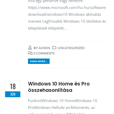
írva egy pendrive vagy lemezre.
https://www.microsoft.com/hu-hu/software-
download/windows10 Windows aktiválás
menete Legfrissebb Windows 10 letöltése és
telepítéseA telepített...
BY
ADMIN
UNCATEGORIZED
0 COMMENTS
READ MORE...
Windows 10 Home és Pro
18
összehasonlítása
JÚN
FunkcióWindows 10 HomeWindows 10
ProWindows HelloAz arcfelismerés, az