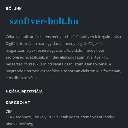
RÓLUNK
Célunk a bolti árnál kedvezményesebb árú szoftverek forgalmazása.
Digitális formában már egy darab mennyiségtől. Cégek és
magánszemélyek részére egyaránt. Az oldalon rendelhető
szoftverek hivatalosak, minden eladásról számlát állítunk ki,
beszerzési forrásuk is mind hivatalosan, számlásan történik. A
megrendelt termék kézbesítése első sorban elektronikus formában,
e-mailben történik.
Ugrás a lap tetejére
KAPCSOLAT
CÍM:
1146 Budapest, Thököly út 59b (csak posta, személyes átvételre
nincs lehetőség)