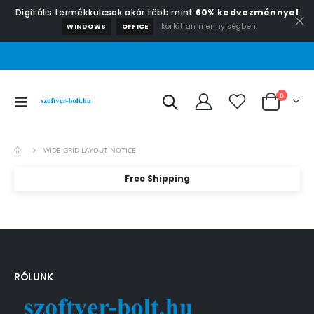
Digitális termékkulcsok akár több mint
60% kedvezménnyel
korlátlan mennyiségben.
WINDOWS
OFFICE
0
WIDE GRID LAYOUT NOTICE
Free Shipping
RÓLUNK