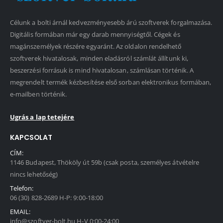
Célunk a bolti árnál kedvezményesebb árú szoftverek forgalmazása.
Digitális formában már egy darab mennyiségtől. Cégek és
magánszemélyek részére egyaránt. Az oldalon rendelhető
szoftverek hivatalosak, minden eladásról számlát állítunk ki,
beszerzési forrásuk is mind hivatalosan, számlásan történik. A
megrendelt termék kézbesítése első sorban elektronikus formában,
e-mailben történik.
Ugrás a lap tetejére
KAPCSOLAT
CÍM:
1146 Budapest, Thököly út 59b (csak posta, személyes átvételre
nincs lehetőség)
Telefon:
06 (30) 828-2689 H-P: 9:00-18:00
EMAIL:
info@szoftver-bolt.hu H-V 0:00-24:00