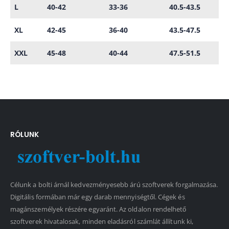
L
40-42
33-36
40.5-43.5
XL
42-45
36-40
43.5-47.5
XXL
45-48
40-44
47.5-51.5
RÓLUNK
Célunk a bolti árnál kedvezményesebb árú szoftverek forgalmazása.
Digitális formában már egy darab mennyiségtől. Cégek és
magánszemélyek részére egyaránt. Az oldalon rendelhető
szoftverek hivatalosak, minden eladásról számlát állítunk ki,