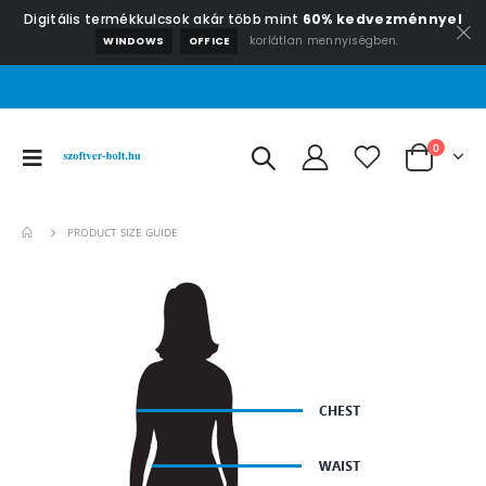
Digitális termékkulcsok akár több mint
60% kedvezménnyel
korlátlan mennyiségben.
WINDOWS
OFFICE
0
PRODUCT SIZE GUIDE