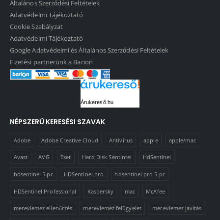
Általános Szerződési Feltételek
Adatvédelmi Tájékoztató
Cookie Szabályzat
Adatvédelmi Tájékoztató
Google Adatvédelmi és Általános Szerződési Feltételek
Fizetési partnerünk a Barion
Árukereső.hu
NÉPSZERŰ KERESÉSI SZAVAK
Adobe
Adobe Creative Cloud
Antivírus
apple
apple/mac
Avast
AVG
Eset
Hard Disk Sentintel
HdSentinel
hdsentinel 5 pc
HDSentinel pro
hdsentinel pro 5 pc
HDSentinel Professional
Kaspersky
mac
McAfee
merevlemez ellenőrzés
merevlemez felügyelet
merevlemez javítás