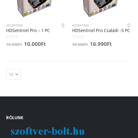
HDSENTINEL
HDSENTINEL
HDSentinel Pro – 1 PC
HDSentinel Pro Családi -5 PC
0
out of 5
0
out of 5
10.000
Ft
16.990
Ft
10.500
Ft
18.500
Ft
RÓLUNK