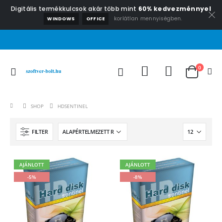
Digitális termékkulcsok akár több mint
60% kedvezménnyel
korlátlan mennyiségben.
WINDOWS
OFFICE
0
SHOP
HDSENTINEL
FILTER
AJÁNLOTT
AJÁNLOTT
-5%
-8%