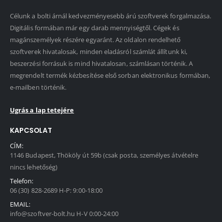
Célunk a bolti árnál kedvezményesebb árú szoftverek forgalmazása.
Digitális formában már egy darab mennyiségtől. Cégek és
magánszemélyek részére egyaránt. Az oldalon rendelhető
szoftverek hivatalosak, minden eladásról számlát állítunk ki,
beszerzési forrásuk is mind hivatalosan, számlásan történik. A
megrendelt termék kézbesítése első sorban elektronikus formában,
e-mailben történik.
Ugrás a lap tetejére
KAPCSOLAT
CÍM:
1146 Budapest, Thököly út 59b (csak posta, személyes átvételre
nincs lehetőség)
Telefon:
06 (30) 828-2689 H-P: 9:00-18:00
EMAIL:
info@szoftver-bolt.hu H-V 0:00-24:00