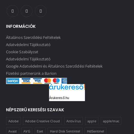
INFORMÁCIÓK
Általános Szerződési Feltételek
Adatvédelmi Tájékoztató
Cookie Szabályzat
Adatvédelmi Tájékoztató
Google Adatvédelmi és Általános Szerződési Feltételek
Fizetési partnerünk a Barion
Árukereső.hu
NÉPSZERŰ KERESÉSI SZAVAK
Adobe
Adobe Creative Cloud
Antivírus
apple
apple/mac
Avast
AVG
Eset
Hard Disk Sentintel
HdSentinel