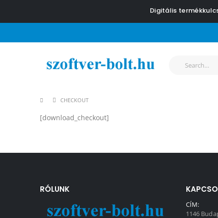
Digitális termékkul
CHECKOUT
[download_checkout]
RÓLUNK
KAPCSO
CÍM:
1146 Budap