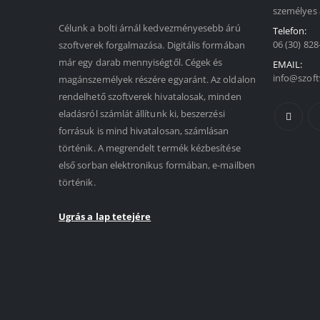
személyes 
Célunk a bolti árnál kedvezményesebb árú
Telefon:
06 (30) 828
szoftverek forgalmazása. Digitális formában
már egy darab mennyiségtől. Cégek és
EMAIL:
info@szoft
magánszemélyek részére egyaránt. Az oldalon
rendelhető szoftverek hivatalosak, minden
eladásról számlát állítunk ki, beszerzési
forrásuk is mind hivatalosan, számlásan
történik. A megrendelt termék kézbesítése
első sorban elektronikus formában, e-mailben
történik.
Ugrás a lap tetejére