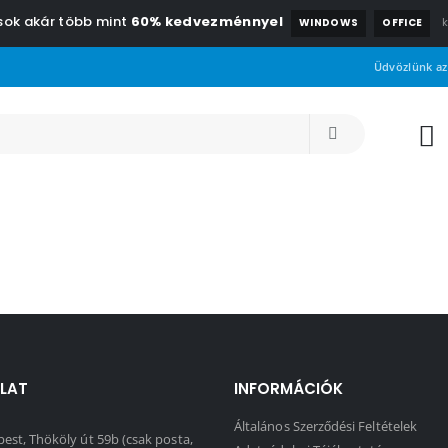
csok akár több mint
60% kedvezménnyel
WINDOWS
OFFICE
Üdvözlünk az
LAT
INFORMÁCIÓK
Általános Szerződési Feltételek
est, Thököly út 59b (csak posta,