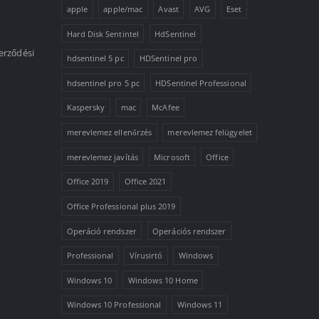
apple
apple/mac
Avast
AVG
Eset
Hard Disk Sentintel
HdSentinel
erződési
hdsentinel 5 pc
HDSentinel pro
hdsentinel pro 5 pc
HDSentinel Professional
Kaspersky
mac
McAfee
merevlemez ellenőrzés
merevlemez felügyelet
merevlemez javítás
Microsoft
Office
Office 2019
Office 2021
Office Professional plus 2019
Operáció rendszer
Operációs rendszer
Professional
Vírusirtó
Windows
Windows 10
Windows 10 Home
Windows 10 Professional
Windows 11