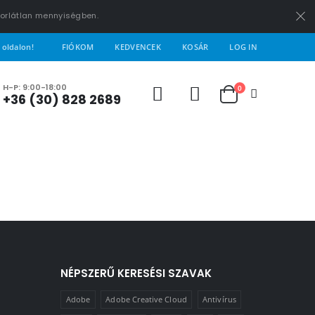
korlátlan mennyiségben.
 oldalon!
FIÓKOM
KEDVENCEK
KOSÁR
LOG IN
H-P: 9:00-18:00
0
+36 (30) 828 2689
NÉPSZERŰ KERESÉSI SZAVAK
Adobe
Adobe Creative Cloud
Antivírus