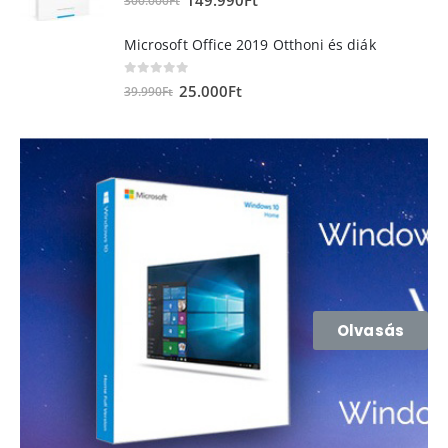
149.990
Ft
300.000
Ft
Microsoft Office 2019 Otthoni és diák
0
out of 5
25.000
Ft
39.990
Ft
Olvasás