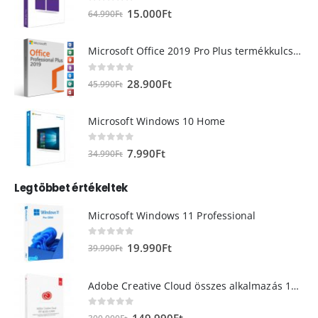
0
out of 5
15.000
Ft
64.990
Ft
Microsoft Office 2019 Pro Plus termékkulcs Microsoft Fiókhoz hozzárendelhető
0
out of 5
28.900
Ft
45.990
Ft
Microsoft Windows 10 Home
0
out of 5
7.990
Ft
34.990
Ft
Legtöbbet értékeltek
Microsoft Windows 11 Professional
0
out of 5
19.990
Ft
39.990
Ft
Adobe Creative Cloud összes alkalmazás 12 hónap - 1 felhasználó
0
out of 5