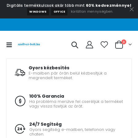
Digitális termékkulcsok akár több mint
60% kedvezménnyel
korlátlan mennyiségben.
WINDOWS
OFFICE
0
Gyors kézbesítés
E-mailben pár órán belül kézbesítjük a
megrendelt terméket.
100% Garancia
Ha probléma merülve fel cseréljük a terméket
vagy vissza fizetjük az árát.
24/7 Segítség
Gyors segítség e-mailben, telefonon vagy
chaten.