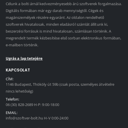
Célunk a bolti árnál kedvezményesebb árú szoftverek forgalmazása.
Digitális formában már egy darab mennyiségtől. Cégek és
magánszemélyek részére egyaránt. Az oldalon rendelhető
szoftverek hivatalosak, minden eladásról számlát állítunk ki,
beszerzési forrásuk is mind hivatalosan, számlásan történik. A
megrendelt termék kézbesítése első sorban elektronikus formában,
e-mailben történik.
Ugrás a lap tetejére
KAPCSOLAT
CÍM:
1146 Budapest, Thököly út 59b (csak posta, személyes átvételre
nincs lehetőség)
Telefon:
06 (30) 828-2689 H-P: 9:00-18:00
EMAIL:
info@szoftver-bolt.hu H-V 0:00-24:00