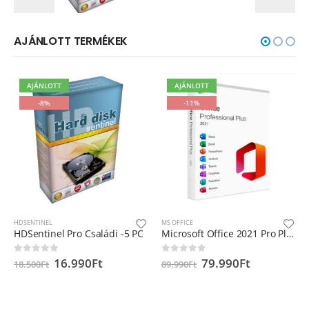
AJÁNLOTT TERMÉKEK
AJÁNLOTT
AJÁNLOTT
-8%
-11%
HDSENTINEL
MS OFFICE
HDSentinel Pro Családi -5 PC
Microsoft Office 2021 Pro Plus termékkulcs Microsoft Fiókhoz hozzárendelhető
16.990
Ft
79.990
Ft
0
out of 5
0
out of 5
18.500
Ft
89.990
Ft