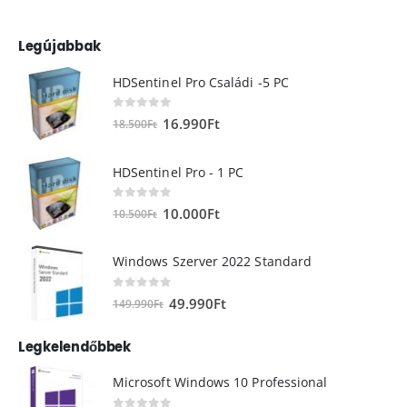
Legújabbak
HDSentinel Pro Családi -5 PC
0
out of 5
16.990
Ft
18.500
Ft
HDSentinel Pro - 1 PC
0
out of 5
10.000
Ft
10.500
Ft
Windows Szerver 2022 Standard
0
out of 5
49.990
Ft
149.990
Ft
Legkelendőbbek
Microsoft Windows 10 Professional