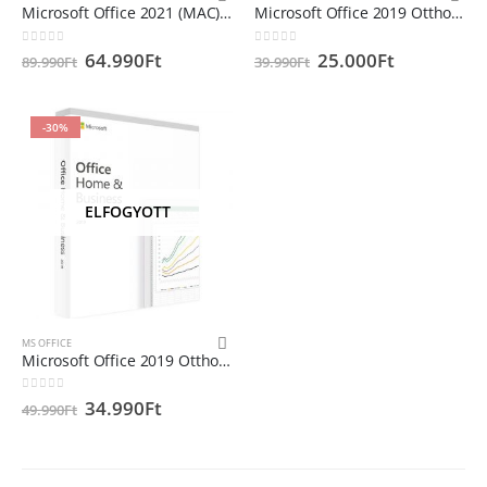
Microsoft Office 2021 (MAC) Otthoni és Irodai termékkulcs Microsoft Fiókhoz hozzárendelhető Apple/MAC
Microsoft Office 2019 Otthoni és diák
0
out of 5
0
out of 5
64.990
Ft
25.000
Ft
89.990
Ft
39.990
Ft
-30%
ELFOGYOTT
MS OFFICE
Microsoft Office 2019 Otthoni és Irodai
0
out of 5
34.990
Ft
49.990
Ft