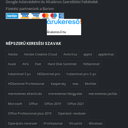
Google Adatvédelmi és Általános Szerződési Feltételek
Fizetési partnerünk a Barion
Árukereső.hu
NÉPSZERŰ KERESÉSI SZAVAK
Adobe
Adobe Creative Cloud
Antivírus
apple
apple/mac
Avast
AVG
Eset
Hard Disk Sentintel
HdSentinel
hdsentinel 5 pc
HDSentinel pro
hdsentinel pro 5 pc
HDSentinel Professional
Kaspersky
mac
McAfee
merevlemez ellenőrzés
merevlemez felügyelet
merevlemez javítás
Microsoft
Office
Office 2019
Office 2021
Office Professional plus 2019
Operáció rendszer
Operációs rendszer
Professional
Vírusirtó
Windows