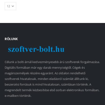
RÓLUNK
Célunk a bolti árnál kedvezményesebb árú szoftverek forgalmazása.
Digitális formában már egy darab mennyiségtől. Cégek és
magánszemélyek részére egyaránt. Az oldalon rendelhető
szoftverek hivatalosak, minden eladásról számlát állítunk ki,
beszerzési forrásuk is mind hivatalosan, számlásan történik. A
megrendelt termék kézbesítése első sorban elektronikus formában,
e-mailben történik.