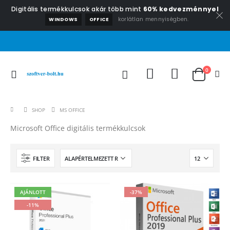
Digitális termékkulcsok akár több mint
60% kedvezménnyel
korlátlan mennyiségben.
WINDOWS
OFFICE
0
SHOP
MS OFFICE
Microsoft Office digitális termékkulcsok
FILTER
AJÁNLOTT
-37%
-11%